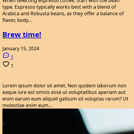
When
selecting espresso coffee
, start with the bean
type. Espresso typically works best with a blend of
Arabica and Robusta beans, as they offer a balance of
flavor, body…
Brew time!
January 15, 2024
1
1
Lorem ipsum dolor sit amet. Non quidem laborum non
eaque iure est omnis esse ut voluptatibus aperiam aut
enim earum eum aliquid galisum sit voluptas rerum? Ut
molestiae enim eum…