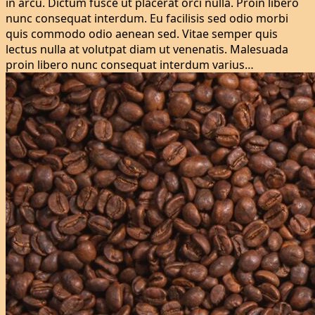
in arcu. Dictum fusce ut placerat orci nulla. Proin libero
nunc consequat interdum. Eu facilisis sed odio morbi
quis commodo odio aenean sed. Vitae semper quis
lectus nulla at volutpat diam ut venenatis. Malesuada
proin libero nunc consequat interdum varius…